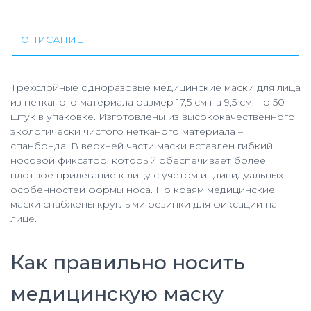
4-
х
слойная
ОПИСАНИЕ
KN-
95
Трехслойные одноразовые медицинские маски для лица
из нетканого материала размер 17,5 см на 9,5 см, по 50
штук в упаковке. Изготовлены из высококачественного
экологически чистого нетканого материала –
спанбонда. В верхней части маски вставлен гибкий
носовой фиксатор, который обеспечивает более
плотное прилегание к лицу с учетом индивидуальных
особенностей формы носа. По краям медицинские
маски снабжены круглыми резинки для фиксации на
лице.
Как правильно носить
медицинскую маску