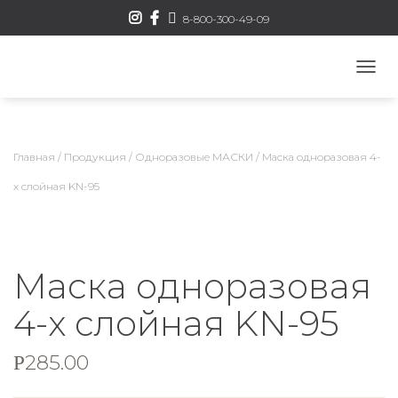
8-800-300-49-09
П
Е
Р
Е
К
Главная
/
Продукция
/
Одноразовые МАСКИ
/ Маска одноразовая 4-
Л
Ю
х слойная KN-95
Ч
И
Т
Ь
Н
Маска одноразовая
А
В
4-х слойная KN-95
И
Г
А
285.00
Р
Ц
И