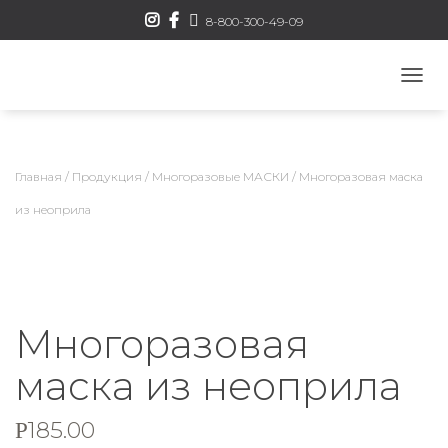
8-800-300-49-09
П
Е
Р
Е
К
Главная
/
Продукция
/
Многоразовые МАСКИ
/ Многоразовая маска
Л
Ю
из неоприла
Ч
И
Т
Ь
Н
А
Многоразовая
В
И
маска из неоприла
Г
А
Ц
185.00
Р
И